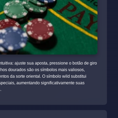
uitiva: ajuste sua aposta, pressione o botão de giro
lhos dourados são os símbolos mais valiosos,
os da sorte oriental. O símbolo wild substitui
especiais, aumentando significativamente suas
.