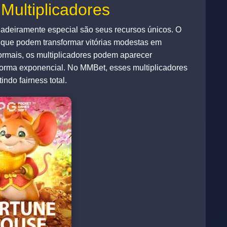
Multiplicadores
adeiramente especial são seus recursos únicos. O
s que podem transformar vitórias modestas em
ormais, os multiplicadores podem aparecer
forma exponencial. No MMBet, esses multiplicadores
ndo fairness total.