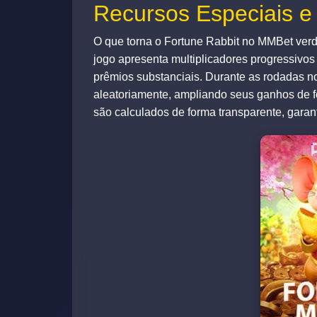
Recursos Especiais e 
O que torna o Fortune Rabbit no MMBet verd
jogo apresenta multiplicadores progressivo
prêmios substanciais. Durante as rodadas n
aleatoriamente, ampliando seus ganhos de 
são calculados de forma transparente, garanti