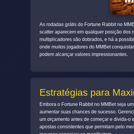
As rodadas grátis do Fortune Rabbit no MMB
scatter aparecem em qualquer posição dos r
multiplicadores são dobrados, e há a possibi
onde muitos jogadores do MMBet conquistar
podem alcançar valores impressionantes.
Estratégias para Max
Embora o Fortune Rabbit no MMBet seja um 
aumentar suas chances de sucesso. Gerenc
um orçamento antes de começar e divida-
apostas consistentes que permitam pelo men