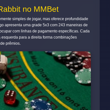
Rabbit no MMBet
mente simples de jogar, mas oferece profundidade
jogo apresenta uma grade 5x3 com 243 maneiras de
eocupar com linhas de pagamento específicas. Cada
 esquerda para a direita forma combinações
de prêmios.