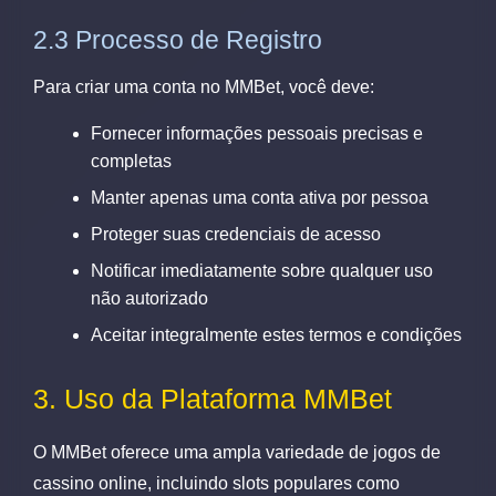
2.3 Processo de Registro
Para criar uma conta no MMBet, você deve:
Fornecer informações pessoais precisas e
completas
Manter apenas uma conta ativa por pessoa
Proteger suas credenciais de acesso
Notificar imediatamente sobre qualquer uso
não autorizado
Aceitar integralmente estes termos e condições
3. Uso da Plataforma MMBet
O MMBet oferece uma ampla variedade de jogos de
cassino online, incluindo slots populares como