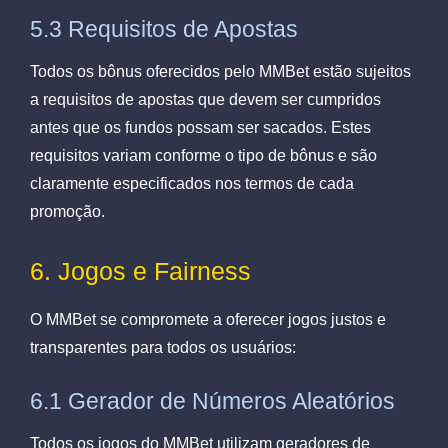
5.3 Requisitos de Apostas
Todos os bônus oferecidos pelo MMBet estão sujeitos
a requisitos de apostas que devem ser cumpridos
antes que os fundos possam ser sacados. Estes
requisitos variam conforme o tipo de bônus e são
claramente especificados nos termos de cada
promoção.
6. Jogos e Fairness
O MMBet se compromete a oferecer jogos justos e
transparentes para todos os usuários:
6.1 Gerador de Números Aleatórios
Todos os jogos do MMBet utilizam geradores de