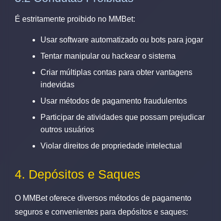
É estritamente proibido no MMBet:
Usar software automatizado ou bots para jogar
Tentar manipular ou hackear o sistema
Criar múltiplas contas para obter vantagens
indevidas
Usar métodos de pagamento fraudulentos
Participar de atividades que possam prejudicar
outros usuários
Violar direitos de propriedade intelectual
4. Depósitos e Saques
O MMBet oferece diversos métodos de pagamento
seguros e convenientes para depósitos e saques: