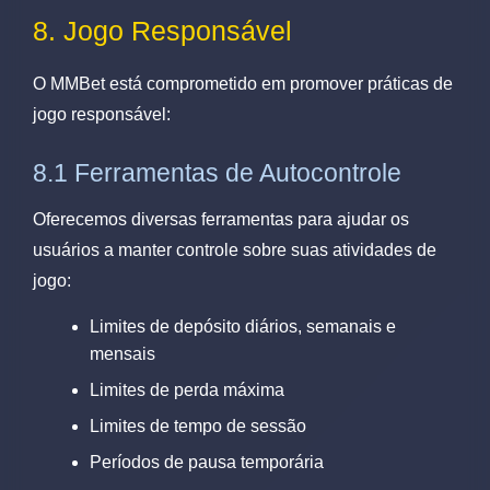
8. Jogo Responsável
O MMBet está comprometido em promover práticas de
jogo responsável:
8.1 Ferramentas de Autocontrole
Oferecemos diversas ferramentas para ajudar os
usuários a manter controle sobre suas atividades de
jogo:
Limites de depósito diários, semanais e
mensais
Limites de perda máxima
Limites de tempo de sessão
Períodos de pausa temporária