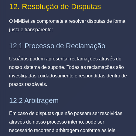
12. Resolução de Disputas
O MMBet se compromete a resolver disputas de forma
justa e transparente:
12.1 Processo de Reclamação
Usuários podem apresentar reclamações através do
nosso sistema de suporte. Todas as reclamações são
investigadas cuidadosamente e respondidas dentro de
prazos razoáveis.
12.2 Arbitragem
Em caso de disputas que não possam ser resolvidas
através do nosso processo interno, pode ser
necessário recorrer à arbitragem conforme as leis