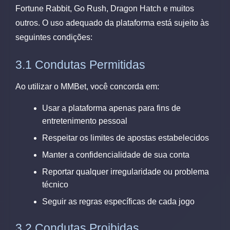
Fortune Rabbit, Go Rush, Dragon Hatch e muitos
outros. O uso adequado da plataforma está sujeito às
seguintes condições:
3.1 Condutas Permitidas
Ao utilizar o MMBet, você concorda em:
Usar a plataforma apenas para fins de
entretenimento pessoal
Respeitar os limites de apostas estabelecidos
Manter a confidencialidade de sua conta
Reportar qualquer irregularidade ou problema
técnico
Seguir as regras específicas de cada jogo
3.2 Condutas Proibidas