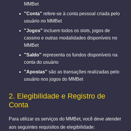
MMBet
"Conta"
refere-se à conta pessoal criada pelo
usuário no MMBet
"Jogos"
incluem todos os slots, jogos de
cassino e outras modalidades disponíveis no
MMBet
"Saldo"
representa os fundos disponíveis na
conta do usuário
"Apostas"
são as transações realizadas pelo
usuário nos jogos do MMBet
2. Elegibilidade e Registro de
Conta
Para utilizar os serviços do MMBet, você deve atender
aos seguintes requisitos de elegibilidade: