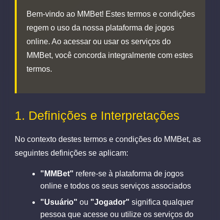
Bem-vindo ao MMBet! Estes termos e condições
regem o uso da nossa plataforma de jogos
online. Ao acessar ou usar os serviços do
MMBet, você concorda integralmente com estes
termos.
1. Definições e Interpretações
No contexto destes termos e condições do MMBet, as
seguintes definições se aplicam:
"MMBet"
refere-se à plataforma de jogos
online e todos os seus serviços associados
"Usuário"
ou
"Jogador"
significa qualquer
pessoa que acesse ou utilize os serviços do