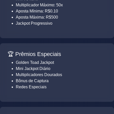
Multiplicador Máximo: 50x
Aposta Mínima: R$0.10
Aposta Máxima: R$500
Jackpot Progressivo
🏆 Prêmios Especiais
Golden Toad Jackpot
Mini Jackpot Diário
Multiplicadores Dourados
Bônus de Captura
Redes Especiais