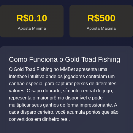
R$0.10
R$500
Aposta Mínima
Aposta Máxima
Como Funciona o Gold Toad Fishing
O Gold Toad Fishing no MMBet apresenta uma
interface intuitiva onde os jogadores controlam um
canhão especial para capturar peixes de diferentes
valores. O sapo dourado, símbolo central do jogo,
representa o maior prêmio disponível e pode
multiplicar seus ganhos de forma impressionante. A
cada disparo certeiro, você acumula pontos que são
convertidos em dinheiro real.