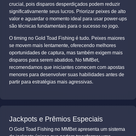
crucial, pois disparos desperdiçados podem reduzir
significativamente seus lucros. Priorizar peixes de alto
valor e aguardar o momento ideal para usar power-ups
são técnicas fundamentais para o sucesso no jogo.
O timing no Gold Toad Fishing é tudo. Peixes maiores
se movem mais lentamente, oferecendo melhores
oportunidades de captura, mas também exigem mais
disparos para serem abatidos. No MMBet,
recomendamos que iniciantes comecem com apostas
menores para desenvolver suas habilidades antes de
partir para estratégias mais agressivas.
Jackpots e Prêmios Especiais
O Gold Toad Fishing no MMBet apresenta um sistema