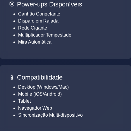
🎯 Power-ups Disponíveis
Canhão Congelante
Disparo em Rajada
Rede Gigante
Multiplicador Tempestade
Mira Automática
📱 Compatibilidade
Desktop (Windows/Mac)
Mobile (iOS/Android)
Tablet
Navegador Web
Sincronização Multi-dispositivo