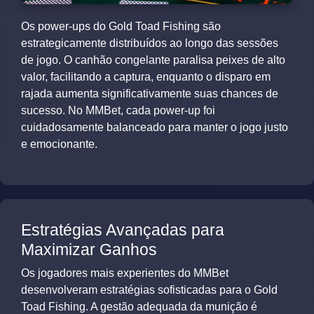
Os power-ups do Gold Toad Fishing são
estrategicamente distribuídos ao longo das sessões
de jogo. O canhão congelante paralisa peixes de alto
valor, facilitando a captura, enquanto o disparo em
rajada aumenta significativamente suas chances de
sucesso. No MMBet, cada power-up foi
cuidadosamente balanceado para manter o jogo justo
e emocionante.
Estratégias Avançadas para
Maximizar Ganhos
Os jogadores mais experientes do MMBet
desenvolveram estratégias sofisticadas para o Gold
Toad Fishing. A gestão adequada da munição é