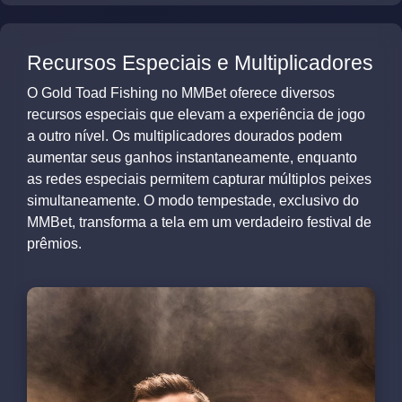
Recursos Especiais e Multiplicadores
O Gold Toad Fishing no MMBet oferece diversos
recursos especiais que elevam a experiência de jogo
a outro nível. Os multiplicadores dourados podem
aumentar seus ganhos instantaneamente, enquanto
as redes especiais permitem capturar múltiplos peixes
simultaneamente. O modo tempestade, exclusivo do
MMBet, transforma a tela em um verdadeiro festival de
prêmios.