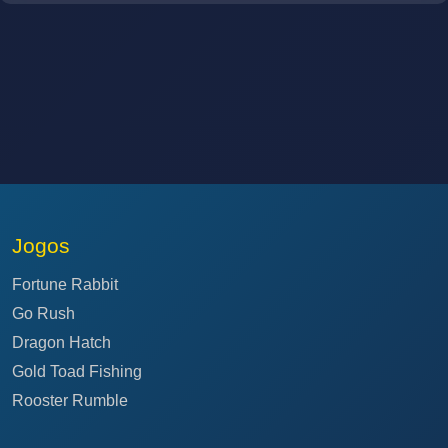
Jogos
Fortune Rabbit
Go Rush
Dragon Hatch
Gold Toad Fishing
Rooster Rumble