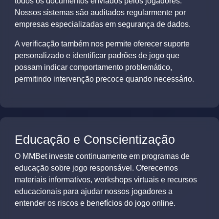
todos os documentos enviados pelos jogadores.
Nossos sistemas são auditados regularmente por
empresas especializadas em segurança de dados.
A verificação também nos permite oferecer suporte
personalizado e identificar padrões de jogo que
possam indicar comportamento problemático,
permitindo intervenção precoce quando necessário.
Educação e Conscientização
O MMBet investe continuamente em programas de
educação sobre jogo responsável. Oferecemos
materiais informativos, workshops virtuais e recursos
educacionais para ajudar nossos jogadores a
entender os riscos e benefícios do jogo online.