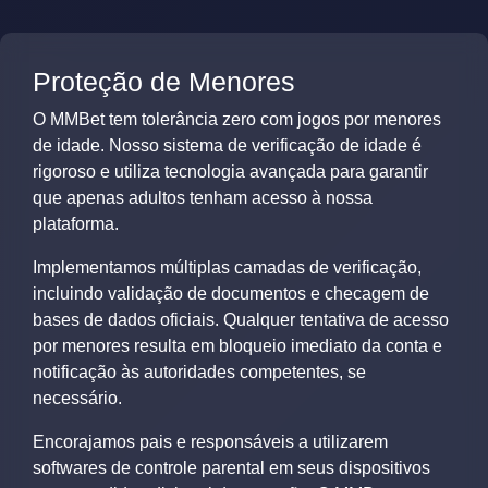
Proteção de Menores
O MMBet tem tolerância zero com jogos por menores
de idade. Nosso sistema de verificação de idade é
rigoroso e utiliza tecnologia avançada para garantir
que apenas adultos tenham acesso à nossa
plataforma.
Implementamos múltiplas camadas de verificação,
incluindo validação de documentos e checagem de
bases de dados oficiais. Qualquer tentativa de acesso
por menores resulta em bloqueio imediato da conta e
notificação às autoridades competentes, se
necessário.
Encorajamos pais e responsáveis a utilizarem
softwares de controle parental em seus dispositivos