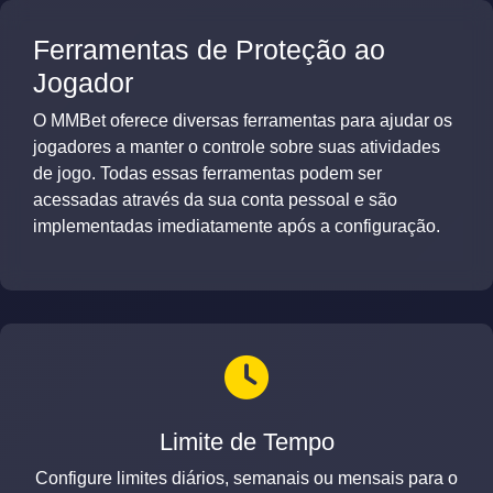
Ferramentas de Proteção ao
Jogador
O MMBet oferece diversas ferramentas para ajudar os
jogadores a manter o controle sobre suas atividades
de jogo. Todas essas ferramentas podem ser
acessadas através da sua conta pessoal e são
implementadas imediatamente após a configuração.
Limite de Tempo
Configure limites diários, semanais ou mensais para o