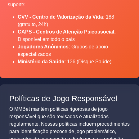
suporte:
CVV - Centro de Valorização da Vida:
188
(gratuito, 24h)
CAPS - Centros de Atenção Psicossocial:
Disponível em todo o país
Jogadores Anônimos:
Grupos de apoio
especializados
Ministério da Saúde:
136 (Disque Saúde)
Políticas de Jogo Responsável
O MMBet mantém políticas rigorosas de jogo
responsável que são revisadas e atualizadas
regularmente. Nossas políticas incluem procedimentos
para identificação precoce de jogo problemático,
protocolos de intervenção e diretrizes para proteção