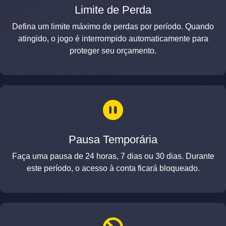
Limite de Perda
Defina um limite máximo de perdas por período. Quando
atingido, o jogo é interrompido automaticamente para
proteger seu orçamento.
Pausa Temporária
Faça uma pausa de 24 horas, 7 dias ou 30 dias. Durante
este período, o acesso à conta ficará bloqueado.