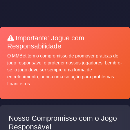
Importante: Jogue com
Responsabilidade
O MMBet tem o compromisso de promover práticas de
jogo responsável e proteger nossos jogadores. Lembre-
se: o jogo deve ser sempre uma forma de
entretenimento, nunca uma solução para problemas
financeiros.
Nosso Compromisso com o Jogo
Responsável